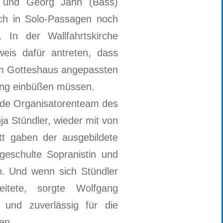
e) und Georg Jahn (Bass)
ch in Solo-Passagen noch
 In der Wallfahrtskirche
weis dafür antreten, dass
em Gotteshaus angepassten
ung einbüßen müssen.
nde Organisatorenteam des
a Stündler, wieder mit von
tt gaben der ausgebildete
geschulte Sopranistin und
n. Und wenn sich Stündler
itete, sorgte Wolfgang
 und zuverlässig für die
en.