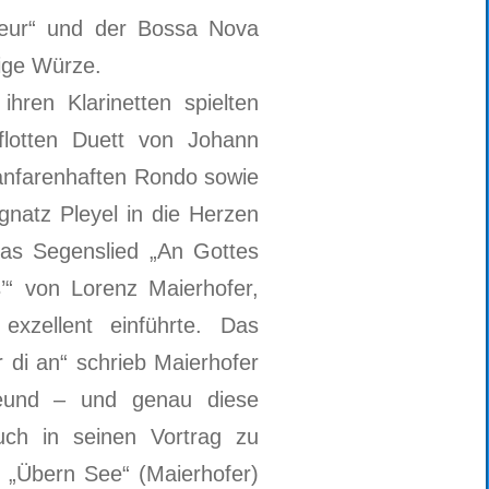
Fleur“ und der Bossa Nova
tige Würze.
hren Klarinetten spielten
lotten Duett von Johann
fanfarenhaften Rondo sowie
gnatz Pleyel in die Herzen
das Segenslied „An Gottes
’“ von Lorenz Maierhofer,
xzellent einführte. Das
 di an“ schrieb Maierhofer
reund – und genau diese
ch in seinen Vortrag zu
e „Übern See“ (Maierhofer)