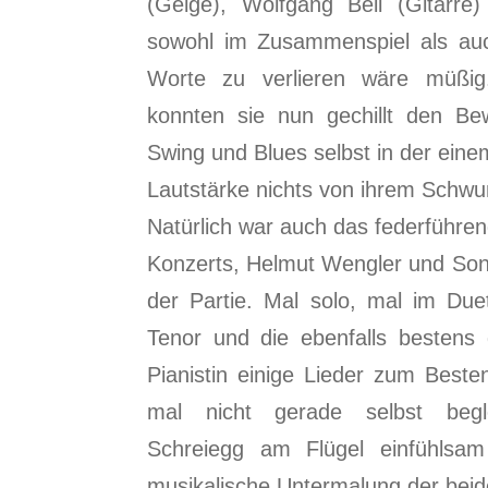
(Geige), Wolfgang Beil (Gitarr
sowohl im Zusammenspiel als au
Worte zu verlieren wäre müßig.
konnten sie nun gechillt den Be
Swing und Blues selbst in der ein
Lautstärke nichts von ihrem Schw
Natürlich war auch das federführe
Konzerts, Helmut Wengler und Sonj
der Partie. Mal solo, mal im Due
Tenor und die ebenfalls bestens 
Pianistin einige Lieder zum Beste
mal nicht gerade selbst begle
Schreiegg am Flügel einfühlsam
musikalische Untermalung der beid