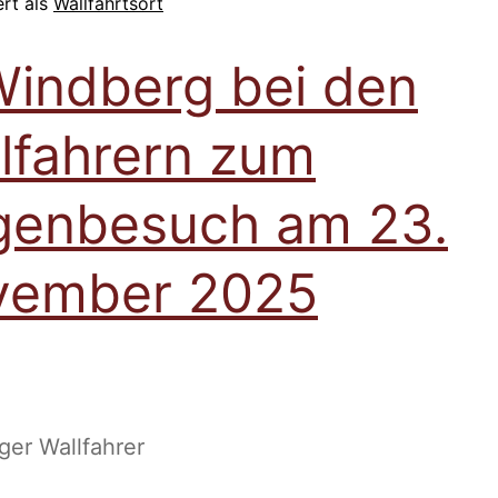
ert als
Wallfahrtsort
Windberg bei den
lfahrern zum
enbesuch am 23.
vember 2025
er Wallfahrer