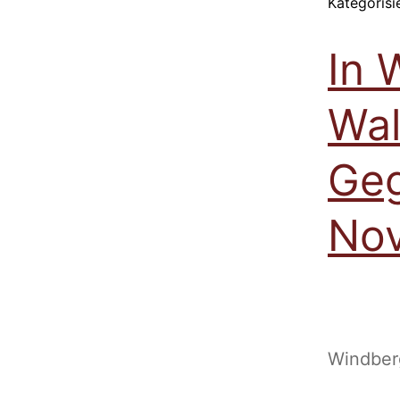
Kategorisi
In 
Wal
Geg
No
Windberg