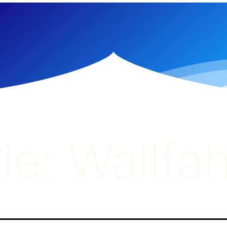
ie:
Wallfah