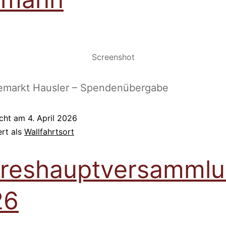
Screenshot
emarkt Hausler – Spendenübergabe
icht am
4. April 2026
ert als
Wallfahrtsort
reshauptversamml
26