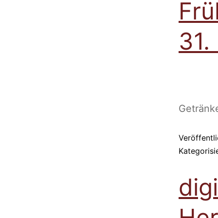
Frü
31.
Getränk
Veröffentl
Kategorisi
dig
He